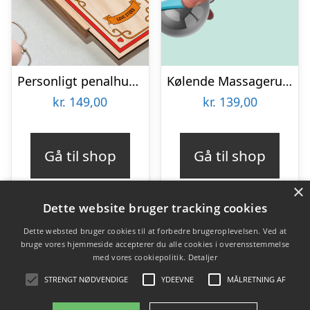
Personligt penalhus med Retrodesign
Kølende Massageruller
kr.
149,00
kr.
139,00
Gå til shop
Gå til shop
×
Dette website bruger tracking cookies
Dette websted bruger cookies til at forbedre brugeroplevelsen. Ved at
bruge vores hjemmeside accepterer du alle cookies i overensstemmelse
Varekategorier
med vores cookiepolitik.
Detaljer
Produkter
STRENGT NØDVENDIGE
YDEEVNE
MÅLRETNING AF