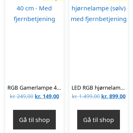
RGB Gamerlampe 40 cm – Med fjernbetjening
LED RGB hjørnelampe (sølv) med fjernbetjening
Den
Den
Den
De
kr.
249,00
kr.
149,00
kr.
1.499,00
kr.
899,00
oprindelige
aktuelle
oprindelige
akt
pris
pris
pris
pri
Gå til shop
Gå til shop
var:
er:
var:
er:
kr. 249,00.
kr. 149,00.
kr. 1.499,00.
kr.