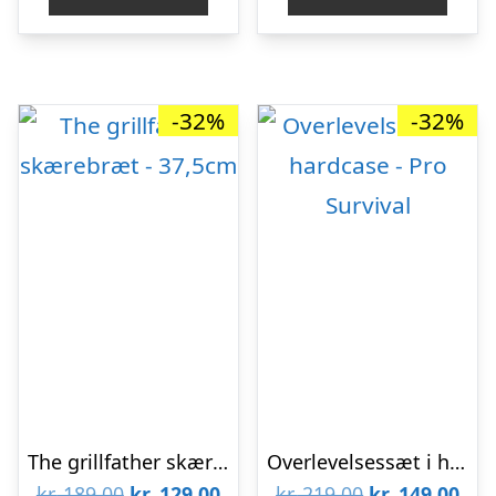
kr. 299,00.
kr. 199,00.
kr. 599,00.
kr. 
-32%
-32%
The grillfather skærebræt – 37,5cm
Overlevelsessæt i hardcase – Pro Survival
Den
Den
Den
De
kr.
189,00
kr.
129,00
kr.
219,00
kr.
149,00