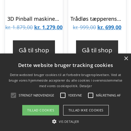
3D Pinball maskine puslespil fra Rokrâ¢ (EG01)
Trådløs tæpperenser fra Sjö
Den
Den
Den
De
kr.
1.879,00
kr.
1.279,00
kr.
999,00
kr.
699,00
oprindelige
aktuelle
oprindelige
aktu
pris
pris
pris
pris
Gå til shop
Gå til shop
var:
er:
var:
er:
×
kr. 1.879,00.
kr. 1.279,00.
kr. 999,00.
kr. 
Dette website bruger tracking cookies
Dette websted bruger cookies til at forbedre brugeroplevelsen. Ved at
bruge vores hjemmeside accepterer du alle cookies i overensstemmelse
-30%
-30%
med vores cookiepolitik.
Detaljer
STRENGT NØDVENDIGE
YDEEVNE
MÅLRETNING AF
TILLAD COOKIES
TILLAD IKKE COOKIES
VIS DETALJER