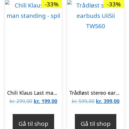
-33%
-33%
Chili Klaus Last man standing – spil
Trådløst stereo earbuds UiiSii TWS60
Den
Den
Den
De
kr.
299,00
kr.
199,00
kr.
599,00
kr.
399,00
oprindelige
aktuelle
oprindelige
aktu
pris
pris
pris
pris
Gå til shop
Gå til shop
var:
er:
var:
er: