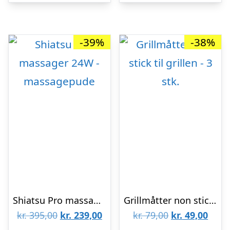
-39%
-38%
Shiatsu Pro massager 24W – massagepude
Grillmåtter non stick til grillen – 3 stk.
Den
Den
Den
Den
kr.
395,00
kr.
239,00
kr.
79,00
kr.
49,00