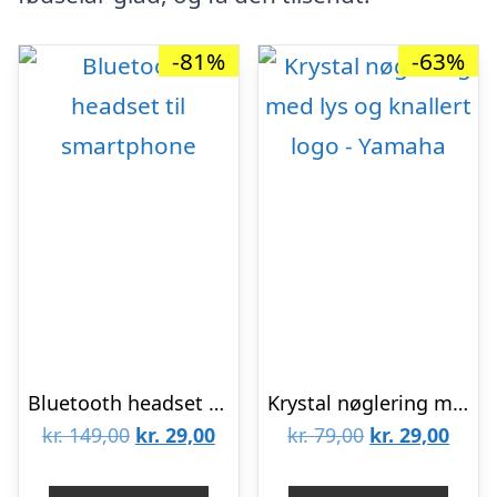
-81%
-63%
Bluetooth headset til smartphone
Krystal nøglering med lys og knallert logo – Yamaha
Den
Den
Den
Den
kr.
149,00
kr.
29,00
kr.
79,00
kr.
29,00
oprindelige
aktuelle
oprindelige
aktue