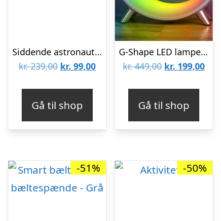
Siddende astronaut stjernehimmel lampe – Astronaut med stjerne
G-Shape LED lampe med vilde funktioner – hvid – BT2301
Den
Den
Den
De
kr.
239,00
kr.
99,00
kr.
449,00
kr.
199,00
oprindelige
aktuelle
oprindelige
aktu
pris
pris
pris
pris
Gå til shop
Gå til shop
var:
er:
var:
er:
kr. 239,00.
kr. 99,00.
kr. 449,00.
kr. 
-51%
-50%