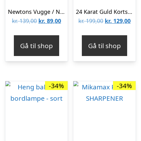
Newtons Vugge / Newtons Cradle
24 Karat Guld Kortspil – Med Eksklusiv Trææske
Den
Den
Den
De
kr.
139,00
kr.
89,00
kr.
199,00
kr.
129,00
oprindelige
aktuelle
oprindelige
aktu
pris
pris
pris
pris
Gå til shop
Gå til shop
var:
er:
var:
er:
kr. 139,00.
kr. 89,00.
kr. 199,00.
kr. 
-34%
-34%