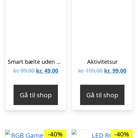
Smart bælte uden bæltespænde – Grå
Aktivitetsur
Den
Den
Den
Den
kr.
99,00
kr.
49,00
kr.
199,00
kr.
99,00
oprindelige
aktuelle
oprindelige
aktu
pris
pris
pris
pris
Gå til shop
Gå til shop
var:
er:
var:
er:
kr. 99,00.
kr. 49,00.
kr. 199,00.
kr. 9
-40%
-40%