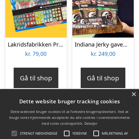
Lakridsfabrikken Premiumlakrids – Copenhagen
Indiana Jerky gaveæske
kr.
79,00
kr.
249,00
Gå til shop
Gå til shop
×
Dette website bruger tracking cookies
Dette websted bruger cookies til at forbedre brugeroplevelsen. Ved at
bruge vores hjemmeside accepterer du alle cookies i overensstemmelse
Varekategorier
med vores cookiepolitik.
Detaljer
Produkter
STRENGT NØDVENDIGE
YDEEVNE
MÅLRETNING AF