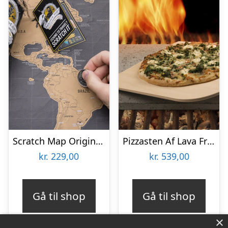
Scratch Map Original Deluxe
Pizzasten Af Lava Fra Etna
kr.
229,00
kr.
539,00
Gå til shop
Gå til shop
×