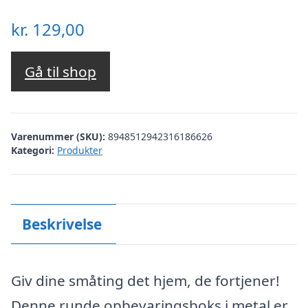
kr.
129,00
Gå til shop
Varenummer (SKU):
8948512942316186626
Kategori:
Produkter
Beskrivelse
Giv dine småting det hjem, de fortjener!
Denne runde opbevaringsboks i metal er