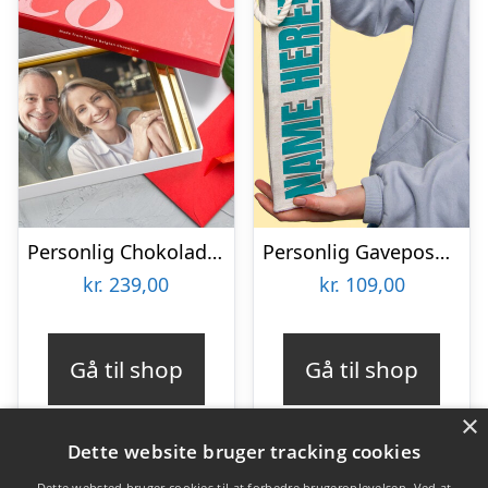
Personlig Chokoladeplade med Billede
Personlig Gavepose til vin med Tekst
kr.
239,00
kr.
109,00
Gå til shop
Gå til shop
×
Dette website bruger tracking cookies
Dette websted bruger cookies til at forbedre brugeroplevelsen. Ved at