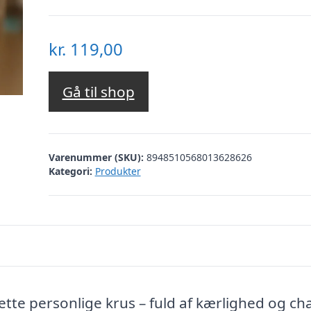
kr.
119,00
Gå til shop
Varenummer (SKU):
8948510568013628626
Kategori:
Produkter
tte personlige krus – fuld af kærlighed og c