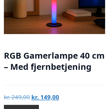
RGB Gamerlampe 40 cm
– Med fjernbetjening
Den
Den
kr.
249,00
kr.
149,00
oprindelige
aktuelle