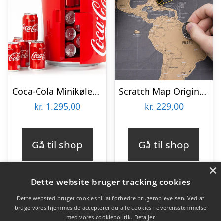
Coca-Cola Minikøleskab
Scratch Map Original Deluxe
kr.
1.295,00
kr.
229,00
Gå til shop
Gå til shop
×
Dette website bruger tracking cookies
Dette websted bruger cookies til at forbedre brugeroplevelsen. Ved at
bruge vores hjemmeside accepterer du alle cookies i overensstemmelse
Varekategorier
med vores cookiepolitik.
Detaljer