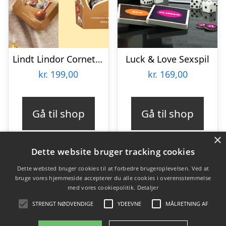
Lindt Lindor Cornet 500 gram – Blandet chokolade
Luck & Love Sexspil
kr.
199,00
kr.
169,00
Gå til shop
Gå til shop
×
Dette website bruger tracking cookies
Dette websted bruger cookies til at forbedre brugeroplevelsen. Ved at
bruge vores hjemmeside accepterer du alle cookies i overensstemmelse
Varekategorier
med vores cookiepolitik.
Detaljer
Produkter
STRENGT NØDVENDIGE
YDEEVNE
MÅLRETNING AF