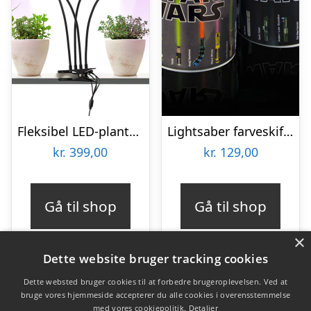
Fleksibel LED-plantelampe – KitchPro
Lightsaber farveskiftende krus
kr.
399,00
kr.
129,00
Gå til shop
Gå til shop
×
Dette website bruger tracking cookies
Dette websted bruger cookies til at forbedre brugeroplevelsen. Ved at
bruge vores hjemmeside accepterer du alle cookies i overensstemmelse
Varekategorier
med vores cookiepolitik.
Detaljer