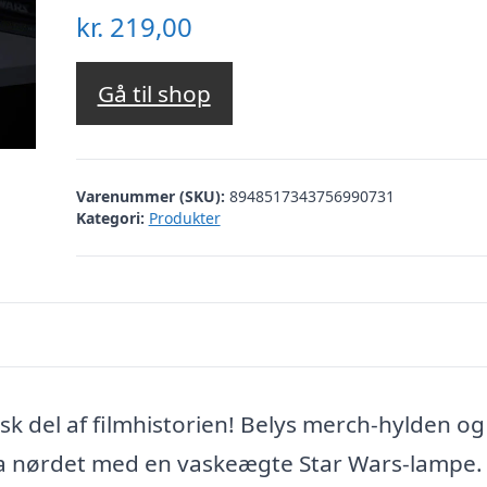
kr.
219,00
Gå til shop
Varenummer (SKU):
8948517343756990731
Kategori:
Produkter
 del af filmhistorien! Belys merch-hylden og
stra nørdet med en vaskeægte Star Wars-lampe.