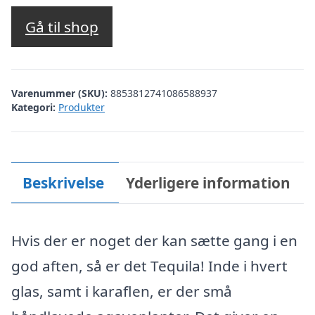
oprindelige
aktuelle
pris
pris
Gå til shop
var:
er:
kr. 559,00.
kr. 471,00.
Varenummer (SKU):
8853812741086588937
Kategori:
Produkter
Beskrivelse
Yderligere information
Hvis der er noget der kan sætte gang i en
god aften, så er det Tequila! Inde i hvert
glas, samt i karaflen, er der små