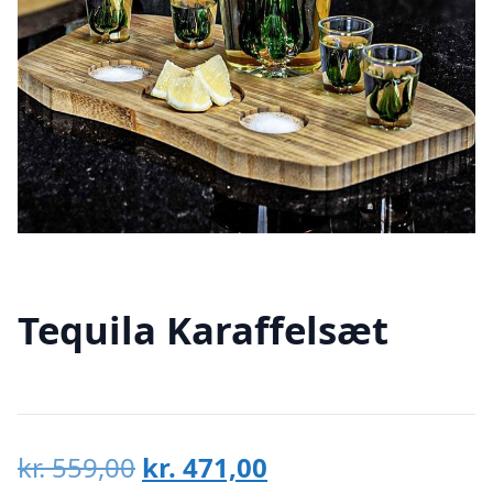
Tequila Karaffelsæt
Den
Den
kr.
559,00
kr.
471,00