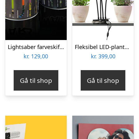
Lightsaber farveskiftende krus
Fleksibel LED-plantelampe – KitchPro
kr.
129,00
kr.
399,00
Gå til shop
Gå til shop