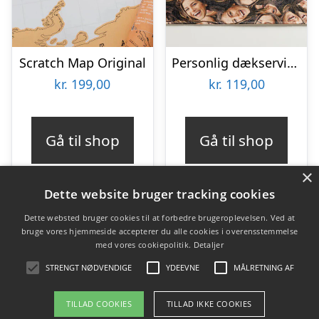
Scratch Map Original
Personlig dækserviet med Billede – Multiface
kr.
199,00
kr.
119,00
Gå til shop
Gå til shop
×
Dette website bruger tracking cookies
Dette websted bruger cookies til at forbedre brugeroplevelsen. Ved at
bruge vores hjemmeside accepterer du alle cookies i overensstemmelse
Varekategorier
med vores cookiepolitik.
Detaljer
Produkter
STRENGT NØDVENDIGE
YDEEVNE
MÅLRETNING AF
TILLAD COOKIES
TILLAD IKKE COOKIES