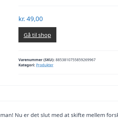
kr.
49,00
Gå til shop
Varenummer (SKU):
8853810755859269967
Kategori:
Produkter
an! Nu er det slut med at skifte mellem forsk