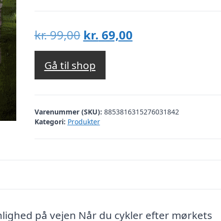
Den
Den
kr.
99,00
kr.
69,00
oprindelige
aktuelle
pris
pris
Gå til shop
var:
er:
kr. 99,00.
kr. 69,00.
Varenummer (SKU):
8853816315276031842
Kategori:
Produkter
ynlighed på vejen Når du cykler efter mørkets