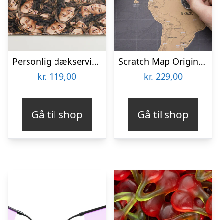
Personlig dækserviet med Billede – Multiface
Scratch Map Original Deluxe
kr.
119,00
kr.
229,00
Gå til shop
Gå til shop